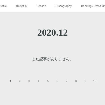
rofile
出演情報
Lesson
Discography
Booking / Press kit
2020
.
12
まだ記事がありません。
1
2
3
4
5
6
7
8
9
10