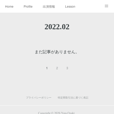
Home
Profile
出演情報
Lesson
Discography
Booking / Press kit
Contact
2022
.
02
まだ記事がありません。
1
2
3
プライバシーポリシー
特定商取引法に基づく表記
Copyright ©
2026
Yuta Ozaki
.