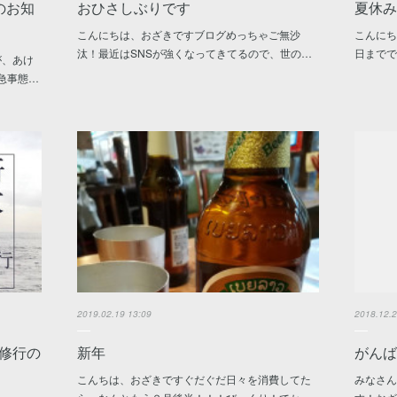
のお知
おひさしぶりです
夏休みp
こんにちは、おざきですブログめっちゃご無沙
こんに
汰！最近はSNSが強くなってきてるので、世の…
日まで
が、あけ
急事態…
2019.02.19 13:09
2018.12.2
修行の
新年
がんば
こんちは、おざきですぐだぐだ日々を消費してた
みなさ