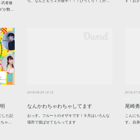
ら、なんともう２月後半！！！びっくり！てか…
す！お
ト武者修
e"が数…
2018.09.24 12:12
2018.07.0
表明
なんかわちゃわちゃしてます
尾崎
ごした記
おっす。フルートのオザキです！９月はいろんな
こんにち
んちゃ…
場所で遊ばせてもらってます
す。自