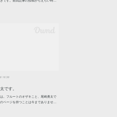
ざきです。前回記事の投稿からえらい時…
6 16:36
勇太です。
は。フルートのオザキこと、尾崎勇太で
身のページを持つことは今までありませ…