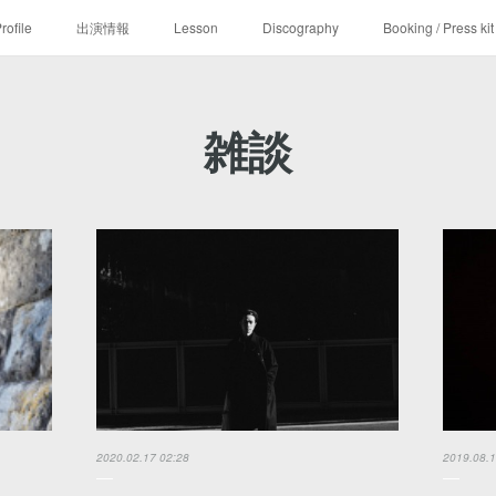
rofile
出演情報
Lesson
Discography
Booking / Press kit
雑談
2020.02.17 02:28
2019.08.1