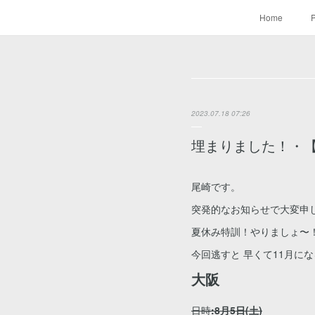
Home
P
2023.07.18 07:26
埋まりました！・【
尾崎です。
突発的なお知らせで大変申し
夏休み特訓！やりましょ〜
今回逃すと 早くて11月に
大阪
日時
:8月5日(土)