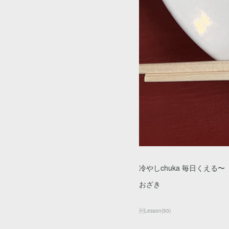
冷やしchuka 毎日くえる〜
おざき
Lesson
(
50
)